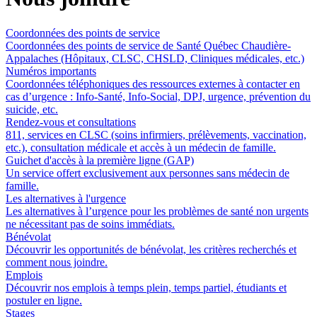
Coordonnées des points de service
Coordonnées des points de service de Santé Québec Chaudière-
Appalaches (Hôpitaux, CLSC, CHSLD, Cliniques médicales, etc.)
Numéros importants
Coordonnées téléphoniques des ressources externes à contacter en
cas d’urgence : Info-Santé, Info-Social, DPJ, urgence, prévention du
suicide, etc.
Rendez-vous et consultations
811, services en CLSC (soins infirmiers, prélèvements, vaccination,
etc.), consultation médicale et accès à un médecin de famille.
Guichet d'accès à la première ligne (GAP)
Un service offert exclusivement aux personnes sans médecin de
famille.
Les alternatives à l'urgence
Les alternatives à l’urgence pour les problèmes de santé non urgents
ne nécessitant pas de soins immédiats.
Bénévolat
Découvrir les opportunités de bénévolat, les critères recherchés et
comment nous joindre.
Emplois
Découvrir nos emplois à temps plein, temps partiel, étudiants et
postuler en ligne.
Stages