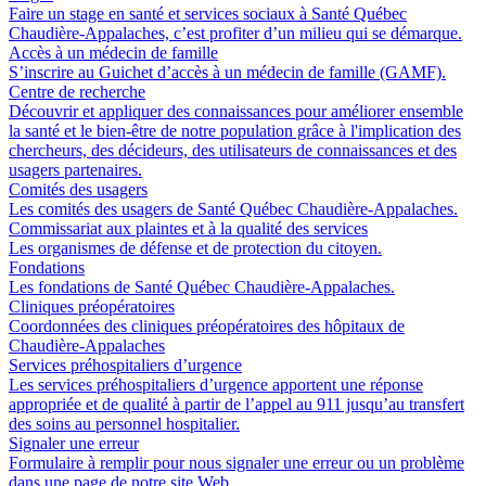
Faire un stage en santé et services sociaux à Santé Québec
Chaudière-Appalaches, c’est profiter d’un milieu qui se démarque.
Accès à un médecin de famille
S’inscrire au Guichet d’accès à un médecin de famille (GAMF).
Centre de recherche
Découvrir et appliquer des connaissances pour améliorer ensemble
la santé et le bien-être de notre population grâce à l'implication des
chercheurs, des décideurs, des utilisateurs de connaissances et des
usagers partenaires.
Comités des usagers
Les comités des usagers de Santé Québec Chaudière-Appalaches.
Commissariat aux plaintes et à la qualité des services
Les organismes de défense et de protection du citoyen.
Fondations
Les fondations de Santé Québec Chaudière-Appalaches.
Cliniques préopératoires
Coordonnées des cliniques préopératoires des hôpitaux de
Chaudière-Appalaches
Services préhospitaliers d’urgence
Les services préhospitaliers d’urgence apportent une réponse
appropriée et de qualité à partir de l’appel au 911 jusqu’au transfert
des soins au personnel hospitalier.
Signaler une erreur
Formulaire à remplir pour nous signaler une erreur ou un problème
dans une page de notre site Web.