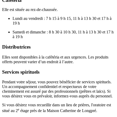
Cafétéria
Elle est située au rez-de-chaussée.
Lundi au vendredi : 7 h 15 à 9 h 15, 11 h à 13 h 30 et 17 h à
19 h
Samedi et dimanche : 8 h 30 à 10 h 30, 11 h à 13 h 30 et 17 h
à 19 h
Distributrices
Elles sont disponibles à la cafétéria et aux urgences. Les produits
offerts peuvent varier d’un endroit à l’autre.
Services spirituels
Pendant votre séjour, vous pouvez bénéficier de services spirituels.
Un accompagnement confidentiel et respectueux de votre
cheminement est assuré par des professionnels (prêtres et laïcs). Si
vous désirez vous en prévaloir, informez-vous auprès du personnel.
Si vous désirez vous recueillir dans un lieu de prières, l'oratoire est
e
situé au 2
étage près de la Maison Catherine de Longpré.