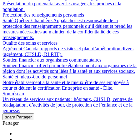
Présentation du partenariat avec les usagers, les proches et la
population.
Protection des renseignements personnels
Santé Québec Chaudière-Appalaches est responsable de la
protection des renseignements personnels qu’il détient et prend les
mesures nécessaires au maintien de la confidentialité de ces
renseignements.
Qualité des soins et services
Agrément Canada, rapports de visites et plan d’amélioration divers
(agrément, CHSLD, RI-RTF).
Soutien financier aux organismes communautaires
Soutien financier offert par notre établissement aux organismes de la
région dont les activités sont liées à la santé et aux services sociaux.
Santé et mieux-être du personnel
Notre établissement a la santé et le mieux-être de ses employés à
cœur et détient la certification Entreprise en santé - Élite.
Son réseau
Un réseau de services aux patients : hôpitaux, CHSLD, centres de
réadaptation, d’activités de jour, de protection de l’enfance et de la
jeunesse.
share
Partager
Partager