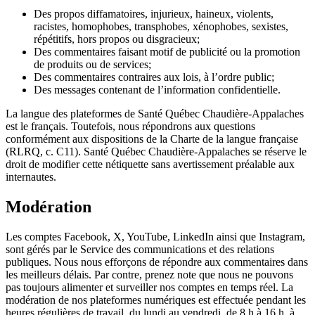
Des propos diffamatoires, injurieux, haineux, violents,
racistes, homophobes, transphobes, xénophobes, sexistes,
répétitifs, hors propos ou disgracieux;
Des commentaires faisant motif de publicité ou la promotion
de produits ou de services;
Des commentaires contraires aux lois, à l’ordre public;
Des messages contenant de l’information confidentielle.
La langue des plateformes de Santé Québec Chaudière-Appalaches
est le français. Toutefois, nous répondrons aux questions
conformément aux dispositions de la Charte de la langue française
(RLRQ, c. C11). Santé Québec Chaudière-Appalaches se réserve le
droit de modifier cette nétiquette sans avertissement préalable aux
internautes.
Modération
Les comptes Facebook, X, YouTube, LinkedIn ainsi que Instagram,
sont gérés par le Service des communications et des relations
publiques. Nous nous efforçons de répondre aux commentaires dans
les meilleurs délais. Par contre, prenez note que nous ne pouvons
pas toujours alimenter et surveiller nos comptes en temps réel. La
modération de nos plateformes numériques est effectuée pendant les
heures régulières de travail, du lundi au vendredi, de 8 h à 16 h, à