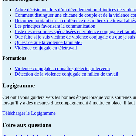
Arbre décisionnel lors d’un dévoilement ou d’indices de violen
Comment distinguer une chicane de couple et de la violence co
Document portant sur la conférence des milieux de travail alliés
Les principes favorisant la communication
Liste des ressources spécialisées en violence conjugale et famili
Que faire si je suis victime de violence conjugale ou que je sui
Qu'est-ce que la violence familiale?
Violence conjugale en télétravail
Formations
Violence conjugale : connaître, détecter, intervenir
Détection de la violence conjugale en milieu de travail
Logigramme
Cet outil vous guidera vers les bonnes étapes lorsque vous soutenez u
lorsqu’il y a des mesures d’accompagnement à mettre en place, il faut 
Télécharger le Logigramme
Foire aux questions