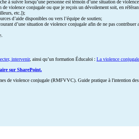
marche à suivre lorsqu’une personne est témoin d’une situation de violen
n de violence conjugale ou que je reçois un dévoilement soit, en référa
leurs, etc.]);
sources d’aide disponibles ou vers l’équipe de soutien;
 courant d’une situation de violence conjugale afin de ne pas contribuer 
e.
cter, intervenir
, ainsi qu’un formation Éducaloi :
La violence conjugale 
aire sur SharePoint.
es de violence conjugale (RMFVVC). Guide pratique à l'intention des 