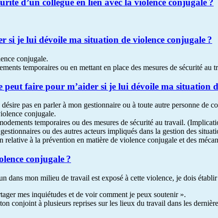
curité d’un collègue en lien avec la violence conjugale ?
 si je lui dévoile ma situation de violence conjugale ?
lence conjugale.
ents temporaires ou en mettant en place des mesures de sécurité au tr
 peut faire pour m’aider si je lui dévoile ma situation 
e désire pas en parler à mon gestionnaire ou à toute autre personne de c
iolence conjugale.
ements temporaires ou des mesures de sécurité au travail. (Implicatio
 gestionnaires ou des autres acteurs impliqués dans la gestion des situati
ion relative à la prévention en matière de violence conjugale et des méc
iolence conjugale ?
 dans mon milieu de travail est exposé à cette violence, je dois établir 
partager mes inquiétudes et de voir comment je peux soutenir ».
on conjoint à plusieurs reprises sur les lieux du travail dans les dernièr