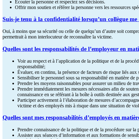
Écouter la personne et respectez ses décisions.
Offrir mon soutien et référer la personne vers les ressources spéc
Suis-je tenu à la confidentialité lorsqu’un collègue me
Oui, à moins que sa sécurité ou celle de quelqu’un d’autre soit comp
permettrait à mon interlocuteur de reconnaître la victime.
Quelles sont les responsabilités de l’employeur en mati
Voir au respect et à l’application de la politique et de la procé
responsabilité;
Évaluer, en continu, la présence de facteurs de risque liés aux 
Sensibiliser le personnel sous sa responsabilité en matière de p
Prendre les moyens raisonnables pour assurer un milieu de travai
Prendre immédiatement les mesures nécessaires afin de souteni
connaissance en se référant à la boîte à outils destinée aux gest
Participer activement à l’élaboration de mesures d’accompagneme
victime et des employés mis à risque dans une situation de vio
Quelles sont mes responsabilités d’employés en matièr
Prendre connaissance de la politique et de la procédure sur la p
Assister aux séances d’information et aux formations de sensibi