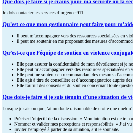
Que dois-je faire si je crains pour ma sécurité ou la sé
Je dois contacter les services d’urgence 911.
Qu’est-ce que mon gestionnaire peut faire pour m’aider
Il peut m’accompagner vers des ressources spécialisées en vio
Il peut me soutenir en me proposant des mesures d’accommodem
Qu’est-ce que l’équipe de soutien en violence conjugale
Elle peut assurer la confidentialité de mon dévoilement si je n
Elle peut m’accompagner vers des ressources spécialisées en v
Elle peut me soutenir en recommandant des mesures d’accommod
Elle agit à titre de conseillère et d’accompagnatrice auprès des
Elle fournit des conseils et du soutien concernant toute quest
Que dois-je faire si je suis témoin d’une situation de v
Lorsque je sais ou que j’ai un doute raisonnable de croire que quelqu’un
Préciser l’objectif de la discussion. « Mon intention est de te 
Nommer et valider mes perceptions et responsabilités. « J’ai vu t
Inviter l’employé à parler de sa situation, s’il le souhaite.