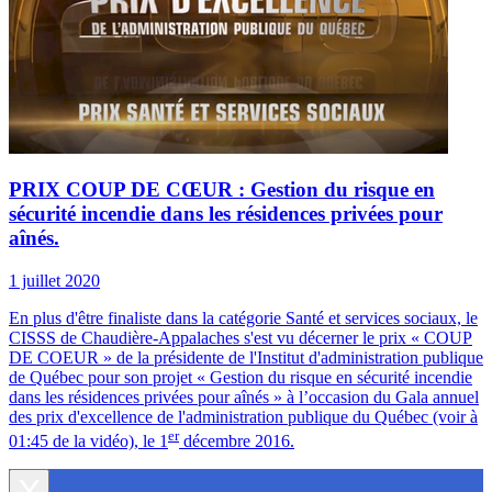
PRIX COUP DE CŒUR : Gestion du risque en
sécurité incendie dans les résidences privées pour
aînés.
1 juillet 2020
En plus d'être finaliste dans la catégorie Santé et services sociaux, le
CISSS de Chaudière-Appalaches s'est vu décerner le prix « COUP
DE COEUR » de la présidente de l'Institut d'administration publique
de Québec pour son projet « Gestion du risque en sécurité incendie
dans les résidences privées pour aînés » à l’occasion du
Gala annuel
des prix d'excellence de l'administration publique du Québec (voir à
er
01:45 de la vidéo), le 1
décembre 2016.