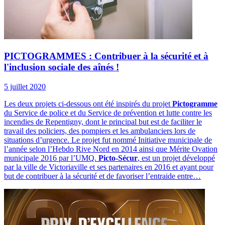
PICTOGRAMMES : Contribuer à la sécurité et à
l'inclusion sociale des aînés !
5 juillet 2020
Les deux projets ci-dessous ont été inspirés du projet
Pictogramme
du Service de police et du Service de prévention et lutte contre les
incendies de Repentigny, dont le principal but est de faciliter le
travail des policiers, des pompiers et les ambulanciers lors de
situations d’urgence. Le projet fut nommé Initiative municipale de
l’année selon l’Hebdo Rive Nord en 2014 ainsi que
Mérite Ovation
municipale 2016 par l’UMQ.
Picto-Sécur
, est un projet développé
par la ville de Victoriaville et ses partenaires en 2016 et ayant pour
but de contribuer à la sécurité et de favoriser l’entraide entre…