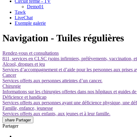
Circuit fermé - TV
Demo01
Tawk
LiveChat
Exemple galerie
Navigation - Tuiles régulières
Rendez-vous et consultations
811, services en CLSC (soins infirmiers, prélèvements, vaccination, et
Alcool, drogues et jeu
Services d’accompagnement et d’aide pour les personnes aux prises 
Cancer
Services offerts aux personnes atteintes d’un cancer.
Chirurgie
Informations sur les chirurgies offertes dans nos hôpitaux et guides de
Déficience et handicap
Services offerts aux personnes ayant une déficience physique, une défi
Famille, enfance, jeunesse
Services offerts aux enfants, aux jeunes et à leur famille.
share
Partager
Partager