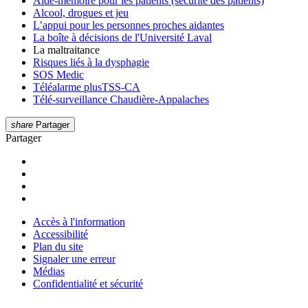
Aide-mémoire pour les patients (sécurité des patients)
Alcool, drogues et jeu
L’appui pour les personnes proches aidantes
La boîte à décisions de l'Université Laval
La maltraitance
Risques liés à la dysphagie
SOS Medic
Téléalarme plus
TSS-CA
Télé-surveillance Chaudière-Appalaches
share
Partager
Partager
Accès à l'information
Accessibilité
Plan du site
Signaler une erreur
Médias
Confidentialité et sécurité