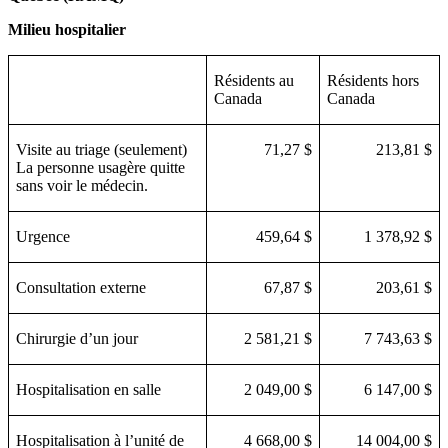
Milieu hospitalier
Résidents au
Résidents hors
Canada
Canada
Visite au triage (seulement)
71,27 $
213,81 $
La personne usagère quitte
sans voir le médecin.
Urgence
459,64 $
1 378,92 $
Consultation externe
67,87 $
203,61 $
Chirurgie d’un jour
2 581,21 $
7 743,63 $
Hospitalisation en salle
2 049,00 $
6 147,00 $
Hospitalisation à l’unité de
4 668,00 $
14 004,00 $