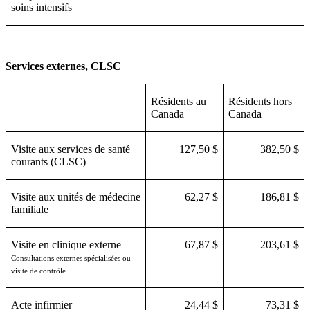
soins intensifs
Services externes, CLSC
Résidents au
Résidents hors
Canada
Canada
Visite aux services de santé
127,50 $
382,50 $
courants (CLSC)
Visite aux unités de médecine
62,27 $
186,81 $
familiale
Visite en clinique externe
67,87 $
203,61 $
Consultations externes spécialisées ou
visite de contrôle
Acte infirmier
24,44 $
73,31 $