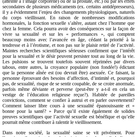
(atteinte à l’image corporelle) ou de la prostate, etc.) ou par les effets
secondaires de plusieurs médicaments (ex. certains antidépresseurs),
il y a évidemment l’enjeu des changements physiologiques, naturels
du corps vieillissant. En raison de nombreuses modifications
hormonales, la fonction sexuelle s’altère, autant chez l’homme que
chez la femme. Cela pourra avoir des conséquences sur la façon de
vivre sa sexualité et sur les « performances », qui comptent
beaucoup moins avec l’avancée en âge, cédant la priorité à la
tendresse et à l’érotisme, et non pas sur le plaisir retiré de l’activité.
Maintes recherches scientifiques sérieuses confirment que l’intérêt
pour la sexualité et le désir peuvent persister tout au long de la vie.
Les pulsions se trouvent toutefois souvent réprimées par divers
tabous, entre autres, la croyance populaire (non fondée!) édictant
que la personne aînée est (ou devrait être) asexuée. Ce faisant, la
personne éprouvant des besoins d’affection, d’intimité et, pourquoi
pas, de sexualité, risque de se sentir coupable, de se croire anormale,
parfois même déviante et perverse (peut-être y a-t-il en cela un
vestige de l’éducation religieuse reçue?). Habitée de pareilles
convictions, comment se confier à autrui et en parler ouvertement?
Comment laisser libre cours à une sexualité épanouissante et «
bonne pour la santé? » Parce qu’il existe également de solides
preuves scientifiques que l’activité sexuelle est bénéfique et qu’elle
pourrait même contribuer à ralentir le vieillissement.
Dans notre société, la sexualité saine se vit privément. Pour