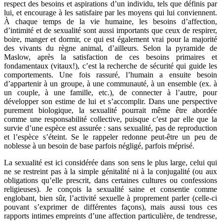
respect des besoins et aspirations d’un individu, tels que définis par
lui, et encourage à les satisfaire par les moyens qui lui conviennent.
À chaque temps de la vie humaine, les besoins d’affection,
d’intimité et de sexualité sont aussi importants que ceux de respirer,
boire, manger et dormir, ce qui est également vrai pour la majorité
des vivants du règne animal, d’ailleurs. Selon la pyramide de
Maslow, après la satisfaction de ces besoins primaires et
fondamentaux (vitaux!), c’est la recherche de sécurité qui guide les
comportements. Une fois rassuré, l’humain a ensuite besoin
d’appartenir à un groupe, à une communauté, à un ensemble (ex. à
un couple, à une famille, etc.), de connecter à l’autre, pour
développer son estime de lui et s’accomplir. Dans une perspective
purement biologique, la sexualité pourrait même être abordée
comme une responsabilité collective, puisque c’est par elle que la
survie d’une espèce est assurée : sans sexualité, pas de reproduction
et l’espèce s’éteint. Se le rappeler redonne peut-être un peu de
noblesse à un besoin de base parfois négligé, parfois méprisé.
La sexualité est ici considérée dans son sens le plus large, celui qui
ne se restreint pas à la simple génitalité ni à la conjugalité (ou aux
obligations qu’elle prescrit, dans certaines cultures ou confessions
religieuses). Je conçois la sexualité saine et consentie comme
englobant, bien sûr, l’activité sexuelle à proprement parler (celle-ci
pouvant s’exprimer de différentes façons), mais aussi tous ces
rapports intimes empreints d’une affection particulière, de tendresse,