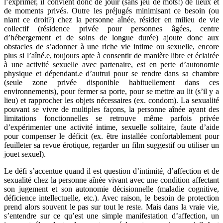
l’exprimer, il convient donc de jouir (sans jeu de mots!) de lieux et
de moments privés. Outre les préjugés minimisant ce besoin (ou
niant ce droit?) chez la personne aînée, résider en milieu de vie
collectif (résidence privée pour personnes âgées, centre
d’hébergement et de soins de longue durée) ajoute donc aux
obstacles de s’adonner à une riche vie intime ou sexuelle, encore
plus si l’aîné.e, toujours apte à consentir de manière libre et éclairée
à une activité sexuelle avec partenaire, est en perte d’autonomie
physique et dépendant.e d’autrui pour se rendre dans sa chambre
(seule zone privée disponible habituellement dans ces
environnements), pour fermer sa porte, pour se mettre au lit (s’il y a
lieu) et rapprocher les objets nécessaires (ex. condom). La sexualité
pouvant se vivre de multiples façons, la personne aînée ayant des
limitations fonctionnelles se retrouve même parfois privée
d’expérimenter une activité intime, sexuelle solitaire, faute d’aide
pour compenser le déficit (ex. être installée confortablement pour
feuilleter sa revue érotique, regarder un film suggestif ou utiliser un
jouet sexuel).
Le défi s’accentue quand il est question d’intimité, d’affection et de
sexualité chez la personne aînée vivant avec une condition affectant
son jugement et son autonomie décisionnelle (maladie cognitive,
déficience intellectuelle, etc.). Avec raison, le besoin de protection
prend alors souvent le pas sur tout le reste. Mais dans la vraie vie,
s’entendre sur ce qu’est une simple manifestation d’affection, un