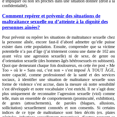
d’impliquer ou non les proches dans une situation donnée (droit à la
confidentialité).
Comment repérer et prévenir des situations de
maltraitance sexuelle ou d’atteinte à la dignité des
personnes aînées?
Pour prévenir ou repérer les situations de maltraitance sexuelle chez
la personne aînée, encore faut-il d’abord admettre qu’elle puisse
exister dans cette population. Ensuite, comprendre que sa victime
potentielle n’a pas d’âge (j’ai tristement connu une dame de 102 ans
ayant vécu une agression sexuelle) ni de sexe, de genre ou
d’orientation sexuelle (des hommes âgés hétérosexuels en subissent).
Quoi que demeurant chaque fois douloureux, en cette ère post « Me
Too » où le « Sans oui, c’est non » s’est imposé À TOUT ÂGE,
notre capacité, comme professionnel de la santé et des services
sociaux, à identifier une situation de maltraitance sexuelle sous
forme de violence s’est accrue, dans la mesure où notre sensibilité
s’est développée et notre vocabulaire s’est enrichi. Il ne s’agit donc
plus uniquement de reconnaitre l’agression sexuelle (viol) comme
telle, mais un ensemble de comportements (promiscuité, exhibition),
de gestes (attouchements), de paroles (blagues, allusions,
sollicitation) sexuellement connotés et non consentis. Si certains
indices de ce type de maltraitance sont bien décrits (ex. plaies