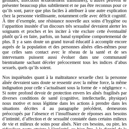
génitales, infections sexuellement transmises), d’autres peuvent se
présenter beaucoup plus subtilement et ne pas être reconnus pour ce
qu’ils sont, parce que plus faciles à attribuer à une autre explication
chez la personne vieillissante, notamment celle avec déficit cognitif.
À titre d’exemple, une résistance nouvelle aux soins d’hygiène ou
l’apparition inusitée d’un discours très sexualisé devraient alerter les
soignants et proches et les inciter à vite exclure cette éventualité
plutôt qu’à en faire, parfois, un banal symptôme comportemental de
plus. Il y a sans doute un grand travail éducatif à accomplir encore
auprès de la population et des personnes aînées elles-mêmes pour
que celles sans contact avec le réseau de la santé et de ses
intervenants puissent aussi évoluer dans une communauté
bientraitante sachant déceler précocement tous les indices d’abus
sexuels, quels qu’ils soient.
Nos inquiétudes quant à la maltraitance sexuelle chez la personne
aînée devraient sans doute se ressentir avec la même force, la même
indignation pour celle s’actualisant sous la forme de « négligence ».
Si notre profond devoir de protection envers les aînés fragilisés par
diverses conditions de santé (cognitive, intellectuelle, physique)
nous motive et nous légitime dans les actions à prendre dans les
situations décrites 4 au paragraphe précédent, demeurons
préoccupés par l’absence et l’insuffisance de réponses aux besoins
d’intimité, d’affection et de sexualité constatée dans certains milieux
de vie et milieux de soins pour aînés. Nier ces besoins, ou pire, les