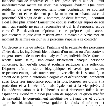
innocent élan de tendresse et un réel geste sexuel auquel il faut
impérativement mettre fin n’est pas toujours évident. Que deux
résidents de sexes opposés, sans liens conjugaux, se sourient
mutuellement et se tiennent par la main en marchant, est-ce à
proscrire? S’il s’agit de deux hommes, de deux femmes, l’inconfort
a-t-il à être plus grand? Laisser une épouse s’allonger auprès de son
mari, qui semble ne pas la reconnaitre et qui la 3 repousse, est-ce
correct? Et devrait-on réprimander ce préposé qui caresse
pudiquement la joue d’un résident avec la maladie d’Alzheimer au
moment de sa mise en jour, si la personne s’apaise à ce contact?
On découvre vite qu’intégrer l’intimité et la sexualité des personnes
aînées dans les ingrédients bientraitants d’un milieu ou d’un contexte
exigera souvent de mener des analyses fines, individualisées (aucune
recette toute faite), impliquant idéalement chaque personne
concernée, tant qu’elle peut et souhaite participer à la réflexion.
Disposer d’une histoire biographique et avoir pu discuter
respectueusement, mais ouvertement, avec elle, de la sexualité, en
amont de la perte d’autonomie cognitive et décisionnelle, prendront
aussi toute leur importance pour, à la fois, honorer ses droits à la
protection et à la sécurité, mais également à la vie privée, à
l’autodétermination et à la liberté et ainsi demeurer fidèle à ses
aspirations. Peut-être n’est-il pas vain de rappeler ici qu’en matière
de sexualité, le consentement substitué ne prévaut pas et qu’une
approche bientraitante devra guider le choix d’informer et