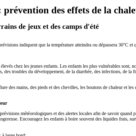
 prévention des effets de la chal
rrains de jeux et des camps d'été
évisions indiquent que la température atteindra ou dépassera 30°C et 
 élevés chez les jeunes enfants. Les enfants les plus vulnérables sont, n
 des troubles du développement, de la diarrhée, des infections, de la f
lure des mains, des pieds et des chevilles, les boutons de chaleur et les
leur
 prévisions météorologiques et des alertes locales afin de savoir quand p
e. Encouragez les enfants à boire souvent des liquides frais, surtou
x à large bord;