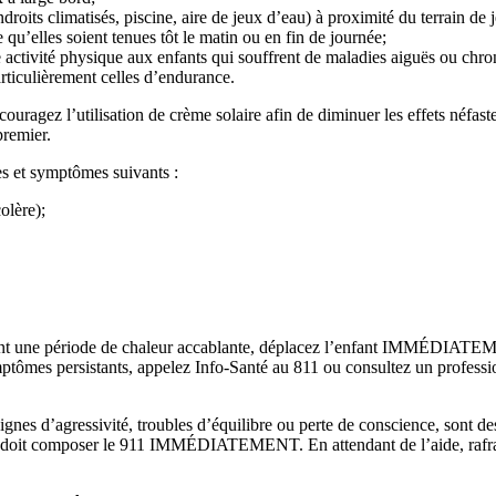
ndroits climatisés, piscine, aire de jeux d’eau) à proximité du terrain de 
 qu’elles soient tenues tôt le matin ou en fin de journée;
e activité physique aux enfants qui souffrent de maladies aiguës ou chro
articulièrement celles d’endurance.
ouragez l’utilisation de crème solaire afin de diminuer les effets néfas
premier.
es et symptômes suivants :
olère);
t une période de chaleur accablante, déplacez l’enfant IMMÉDIATEMENT
mptômes persistants, appelez Info-Santé au 811 ou consultez un professio
gnes d’agressivité, troubles d’équilibre ou perte de conscience, sont de
t doit composer le 911 IMMÉDIATEMENT. En attendant de l’aide, rafraîc