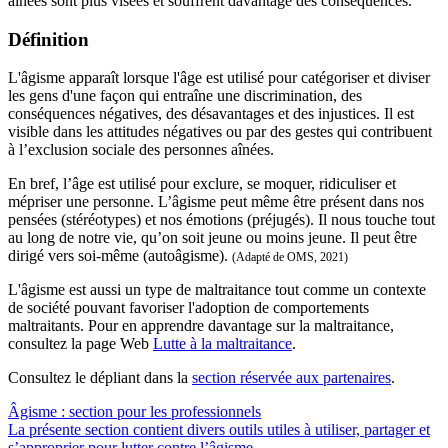
aînées sont plus visées et souffrent davantage des conséquences.
Définition
L'âgisme apparaît lorsque l'âge est utilisé pour catégoriser et diviser
les gens d'une façon qui entraîne une discrimination, des
conséquences négatives, des désavantages et des injustices. Il est
visible dans les attitudes négatives ou par des gestes qui contribuent
à l’exclusion sociale des personnes aînées.
En bref, l’âge est utilisé pour exclure, se moquer, ridiculiser et
mépriser une personne. L’âgisme peut même être présent dans nos
pensées (stéréotypes) et nos émotions (préjugés). Il nous touche tout
au long de notre vie, qu’on soit jeune ou moins jeune. Il peut être
dirigé vers soi-même (autoâgisme).
(Adapté de OMS, 2021)
L'âgisme est aussi un type de maltraitance tout comme un contexte
de société pouvant favoriser l'adoption de comportements
maltraitants. Pour en apprendre davantage sur la maltraitance,
consultez la page Web
Lutte à la maltraitance
.
Consultez le dépliant dans la
section réservée aux partenaires
.
Âgisme : section pour les professionnels
La présente section contient divers outils utiles à utiliser, partager et
s’approprier pour lutter contre l’âgisme.