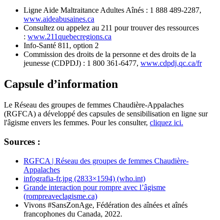
Ligne Aide Maltraitance Adultes Aînés : 1 888 489-2287,
www.aideabusaines.ca
Consultez ou appelez au 211 pour trouver des ressources
:
www.211quebecregions.ca
Info-Santé 811, option 2
Commission des droits de la personne et des droits de la
jeunesse (CDPDJ) : 1 800 361-6477,
www.cdpdj.qc.ca/fr
Capsule d’information
Le Réseau des groupes de femmes Chaudière-Appalaches
(RGFCA) a développé des capsules de sensibilisation en ligne sur
l'âgisme envers les femmes. Pour les consulter,
cliquez ici.
Sources :
RGFCA | Réseau des groupes de femmes Chaudière-
Appalaches
infografia-fr.jpg (2833×1594) (who.int)
Grande interaction pour rompre avec l’âgisme
(rompreaveclagisme.ca)
Vivons #SansZonAge, Fédération des aînées et aînés
francophones du Canada, 2022.