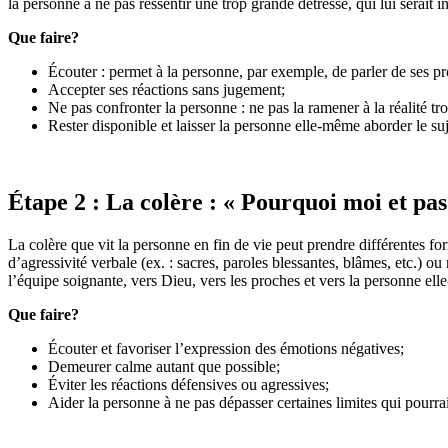
la personne à ne pas ressentir une trop grande détresse, qui lui serait 
Que faire?
Écouter : permet à la personne, par exemple, de parler de ses pro
Accepter ses réactions sans jugement;
Ne pas confronter la personne : ne pas la ramener à la réalité t
Rester disponible et laisser la personne elle-même aborder le suje
Étape 2 : La colère : « Pourquoi moi et pas
La colère que vit la personne en fin de vie peut prendre différentes form
d’agressivité verbale (ex. : sacres, paroles blessantes, blâmes, etc.) ou 
l’équipe soignante, vers Dieu, vers les proches et vers la personne elle
Que faire?
Écouter et favoriser l’expression des émotions négatives;
Demeurer calme autant que possible;
Éviter les réactions défensives ou agressives;
Aider la personne à ne pas dépasser certaines limites qui pourra