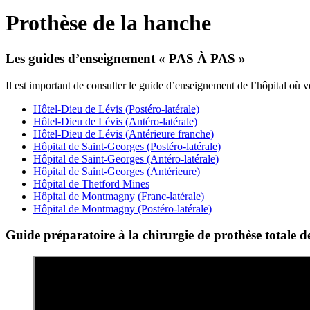
Prothèse de la hanche
Les guides d’enseignement « PAS À PAS »
Il est important de consulter le guide d’enseignement de l’hôpital où v
Hôtel-Dieu de Lévis (Postéro-latérale)
Hôtel-Dieu de Lévis (Antéro-latérale)
Hôtel-Dieu de Lévis (Antérieure franche)
Hôpital de Saint-Georges (Postéro-latérale)
Hôpital de Saint-Georges (Antéro-latérale)
Hôpital de Saint-Georges (Antérieure)
Hôpital de Thetford Mines
Hôpital de Montmagny (Franc-latérale)
Hôpital de Montmagny (Postéro-latérale)
Guide préparatoire à la chirurgie de prothèse totale d