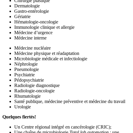
Chirurgie plastique
Dermatologie
Gastro-entérologie
Gériatrie
Hématologie-oncologie
Immunologie clinique et allergie
Médecine d’urgence
Médecine interne
Médecine nucléaire
Médecine physique et réadaptation
Microbiologie médicale et infectiologie
Néphrologie
Pneumologie
Psychiatrie
Pédopsychiatrie
Radiologie diagnostique
Radiologie-oncologie
Rhumatologie
Santé publique, médecine préventive et médecine du travail
Urologie
Quelques fiertés!
Un Centre régional intégré en cancérologie (CRIC);
Une chaîne de microbiologie
Total lab automation
: une