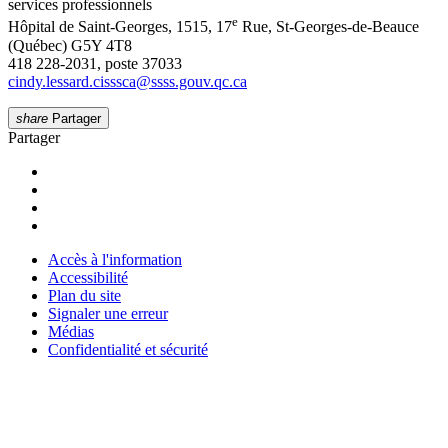
services professionnels
e
Hôpital de Saint-Georges, 1515, 17
Rue, St-Georges-de-Beauce
(Québec) G5Y 4T8
418 228-2031, poste 37033
cindy.lessard.cisssca
@
ssss.gouv.qc
.
ca
share
Partager
Partager
Accès à l'information
Accessibilité
Plan du site
Signaler une erreur
Médias
Confidentialité et sécurité