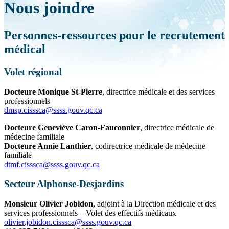
Nous joindre
Personnes-ressources pour le recrutement
médical
Volet régional
Docteure Monique St-Pierre
, directrice médicale et des services
professionnels
dmsp.cisssca@ssss.gouv.qc.ca
Docteure Geneviève Caron-Fauconnier
, directrice médicale de
médecine familiale
Docteure Annie Lanthier
, codirectrice médicale de médecine
familiale
dtmf.cisssca
@
ssss.gouv.qc
.
ca
Secteur Alphonse-Desjardins
Monsieur Olivier Jobidon
, adjoint à la Direction médicale et des
services professionnels – Volet des effectifs médicaux
olivier.jobidon.cisssca
@
ssss.gouv.qc
.
ca