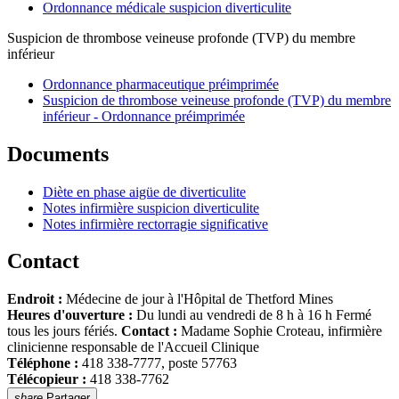
Ordonnance médicale suspicion diverticulite
Suspicion de thrombose veineuse profonde (TVP) du membre
inférieur
Ordonnance pharmaceutique préimprimée
Suspicion de thrombose veineuse profonde (TVP) du membre
inférieur - Ordonnance préimprimée
Documents
Diète en phase aigüe de diverticulite
Notes infirmière suspicion diverticulite
Notes infirmière rectorragie significative
Contact
Endroit :
Médecine de jour à l'Hôpital de Thetford Mines
Heures d'ouverture :
Du lundi au vendredi de 8 h à 16 h Fermé
tous les jours fériés.
Contact :
Madame Sophie Croteau, infirmière
clinicienne responsable de l'Accueil Clinique
Téléphone :
418 338-7777, poste 57763
Télécopieur :
418 338-7762
share
Partager