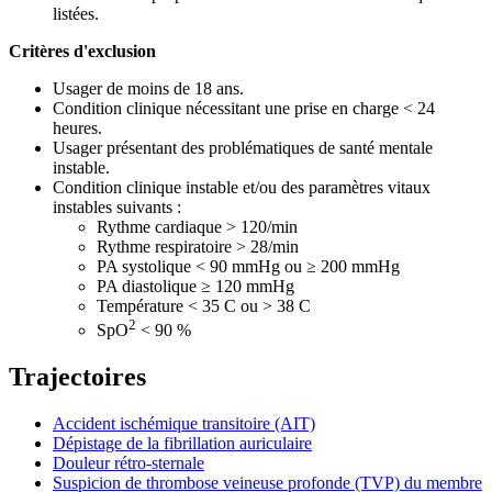
listées.
Critères d'exclusion
Usager de moins de 18 ans.
Condition clinique nécessitant une prise en charge < 24
heures.
Usager présentant des problématiques de santé mentale
instable.
Condition clinique instable et/ou des paramètres vitaux
instables suivants :
Rythme cardiaque > 120/min
Rythme respiratoire > 28/min
PA systolique < 90 mmHg ou ≥ 200 mmHg
PA diastolique ≥ 120 mmHg
Température < 35 C ou > 38 C
2
SpO
< 90 %
Trajectoires
Accident ischémique transitoire (AIT)
Dépistage de la fibrillation auriculaire
Douleur rétro-sternale
Suspicion de thrombose veineuse profonde (TVP) du membre