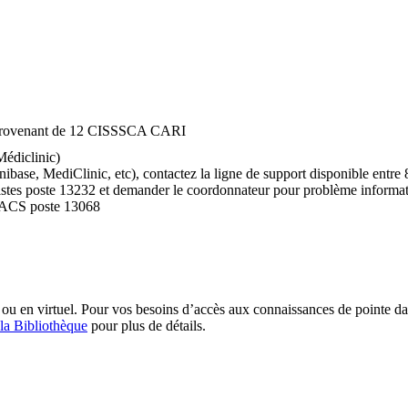
el provenant de 12 CISSSCA CARI
édiclinic)
ase, MediClinic, etc), contactez la ligne de support disponible entre 
istes poste 13232 et demander le coordonnateur pour problème informatiqu
PACS poste 13068
u en virtuel. Pour vos besoins d’accès aux connaissances de pointe dans
 la Bibliothèque
pour plus de détails.