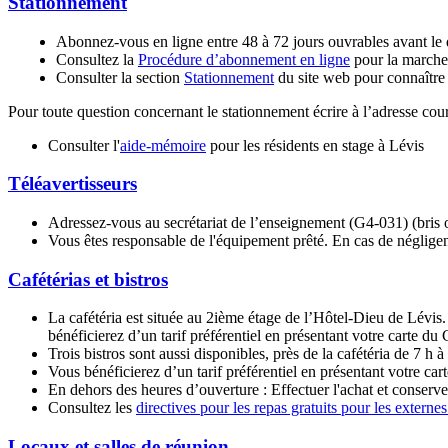
Stationnement
Abonnez-vous en ligne entre 48 à 72 jours ouvrables avant le 
Consultez la
Procédure d’abonnement en ligne
pour la marche
Consulter la section
Stationnement
du site web pour connaître t
Pour toute question concernant le stationnement écrire à l’adresse cour
Consulter l'
aide-mémoire
pour les résidents en stage à Lévis
Téléavertisseurs
Adressez-vous au secrétariat de l’enseignement (G4-031) (bris ou
Vous êtes responsable de l'équipement prêté. En cas de négligence
Cafétérias et bistros
La cafétéria est située au 2ième étage de l’Hôtel-Dieu de Lévis.
bénéficierez d’un tarif préférentiel en présentant votre carte 
Trois bistros sont aussi disponibles, près de la cafétéria de 7 h
Vous bénéficierez d’un tarif préférentiel en présentant votre ca
En dehors des heures d’ouverture : Effectuer l'achat et conserver 
Consultez les
directives pour les repas gratuits pour les externes
Locaux et salles de réunion