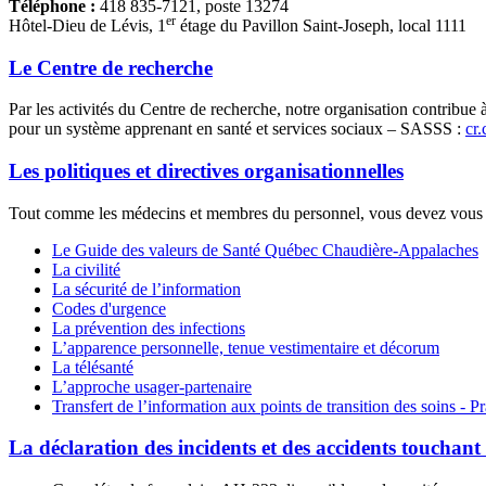
Téléphone :
418 835-7121, poste 13274
er
Hôtel-Dieu de Lévis, 1
étage du Pavillon Saint-Joseph, local 1111
Le Centre de recherche
Par les activités du Centre de recherche, notre organisation contribu
pour un système apprenant en santé et services sociaux – SASSS :
cr
Les politiques et directives organisationnelles
Tout comme les médecins et membres du personnel, vous devez vous co
Le Guide des valeurs de Santé Québec Chaudière-Appalaches
La civilité
La sécurité de l’information
Codes d'urgence
La prévention des infections
L’apparence personnelle, tenue vestimentaire et décorum
La télésanté
L’approche usager-partenaire
Transfert de l’information aux points de transition des soins - 
La déclaration des incidents et des accidents touchant