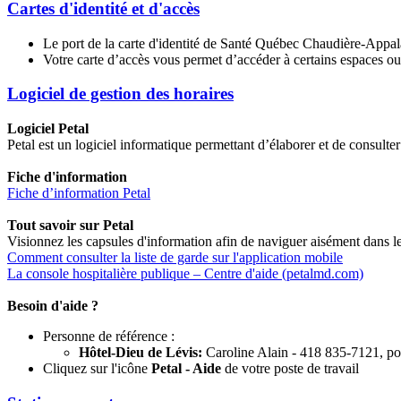
Cartes d'identité et d'accès
Le port de la carte d'identité de Santé Québec Chaudière-Appala
Votre carte d’accès vous permet d’accéder à certains espaces ou p
Logiciel de gestion des horaires
Logiciel Petal
Petal est un logiciel informatique permettant d’élaborer et de consulter
Fiche d'information
Fiche d’information Petal
Tout savoir sur Petal
Visionnez les capsules d'information afin de naviguer aisément dans le 
Comment consulter la liste de garde sur l'application mobile
La console hospitalière publique – Centre d'aide (petalmd.com)
Besoin d'aide ?
Personne de référence :
Hôtel-Dieu de Lévis:
Caroline Alain - 418 835-7121, po
Cliquez sur l'icône
Petal - Aide
de votre poste de travail