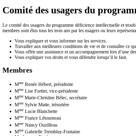
Comité des usagers du programme
Le comité des usagers du programme déficience intellectuelle et trou
membres sont élus tous les trois ans par les usagers ou leurs représenta
Vous expliquer et vous informer sur les services.
Travailler aux meilleures conditions de vie et de connaître ce q
Vous offrir une assistance et un accompagnement lors d’une d
Vous expliquer vos droits et vous défendre lorsqu’il le faut.
Membres
me
M
Renée Hébert, présidente
me
M
Lise Fortier, vice-présidente
me
M
Marie-Christine Bélec, secrétaire
me
M
Sylvie Matte, trésorière
me
M
Lucie Blanchette
me
M
France Létourneau
me
M
Nancy Ouzilleau
me
M
Gabrielle Tremblay-Fontaine