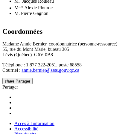
M. Jacques Rouleau
me
M
Alexie Plourde
M. Pierre Gagnon
Coordonnées
Madame Annie Bernier, coordonnatrice (personne-ressource)
55, rue du Mont-Marie, bureau 305
Lévis (Québec) G6V 0B8
Téléphone : 1 877 322-2051, poste 68558
Courriel :
annie.bernier
@
ssss.gouv.qc
.
ca
share
Partager
Partager
Accès à l'information
Accessibilité