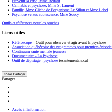
Prévenir la crise, Mme Bédard
Cannabis et psychose, Mme St-Laurent
Famille, Mme Cliche de l’organisme Le Sillon et Mme Lebel
Psychose versus adolescence, Mme Soucy
Outils et références pour les proches
Liens utiles
Référoscope
– Outil pour observer et agir avant la psychose
Association québécoise des programmes pour premiers épisode
Continuum santé mentale jeunesse
Documentaire - La Psychose
Outil de dépistage : psychose
(esantementale.ca)
share
Partager
Partager
Accès à l'information