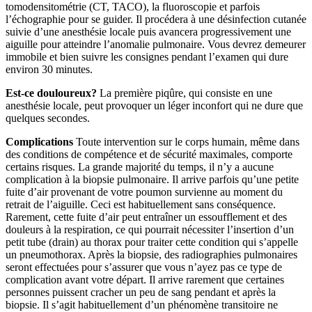
tomodensitométrie (CT, TACO), la fluoroscopie et parfois
l’échographie pour se guider. Il procédera à une désinfection cutanée
suivie d’une anesthésie locale puis avancera progressivement une
aiguille pour atteindre l’anomalie pulmonaire. Vous devrez demeurer
immobile et bien suivre les consignes pendant l’examen qui dure
environ 30 minutes.
Est-ce douloureux?
La première piqûre, qui consiste en une
anesthésie locale, peut provoquer un léger inconfort qui ne dure que
quelques secondes.
Complications
Toute intervention sur le corps humain, même dans
des conditions de compétence et de sécurité maximales, comporte
certains risques. La grande majorité du temps, il n’y a aucune
complication à la biopsie pulmonaire. Il arrive parfois qu’une petite
fuite d’air provenant de votre poumon survienne au moment du
retrait de l’aiguille. Ceci est habituellement sans conséquence.
Rarement, cette fuite d’air peut entraîner un essoufflement et des
douleurs à la respiration, ce qui pourrait nécessiter l’insertion d’un
petit tube (drain) au thorax pour traiter cette condition qui s’appelle
un pneumothorax. Après la biopsie, des radiographies pulmonaires
seront effectuées pour s’assurer que vous n’ayez pas ce type de
complication avant votre départ. Il arrive rarement que certaines
personnes puissent cracher un peu de sang pendant et après la
biopsie. Il s’agit habituellement d’un phénomène transitoire ne