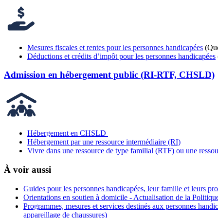
Mesures fiscales et rentes pour les personnes handicapées
(Qué
Déductions et crédits d’impôt pour les personnes handicapées
Admission en hébergement public (RI-RTF, CHSLD)
Hébergement en CHSLD
Hébergement par une ressource intermédiaire (RI)
Vivre dans une ressource de type familial (RTF) ou une ressou
À voir aussi
Guides pour les personnes handicapées, leur famille et leurs 
Orientations en soutien à domicile - Actualisation de la Politiq
Programmes, mesures et services destinés aux personnes handicapé
appareillage de chaussures)