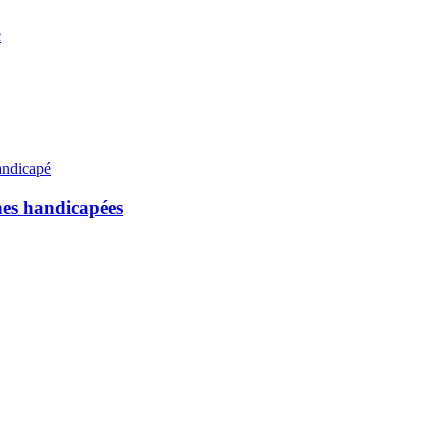
c
andicapé
nnes handicapées