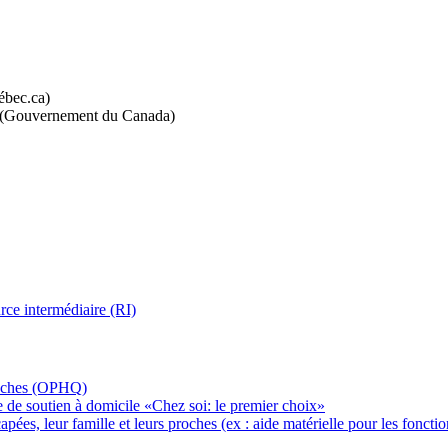
bec.ca)
(Gouvernement du Canada)
rce intermédiaire (RI)
proches (OPHQ)
ue de soutien à domicile «Chez soi: le premier choix»
es, leur famille et leurs proches (ex : aide matérielle pour les fonctio