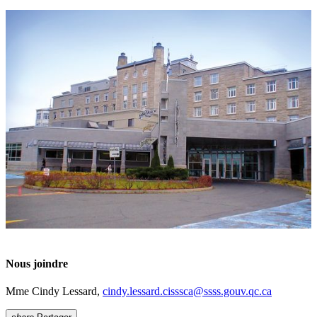
Nous joindre
Mme Cindy Lessard,
cindy.lessard.cisssca
@
ssss.gouv.qc
.
ca