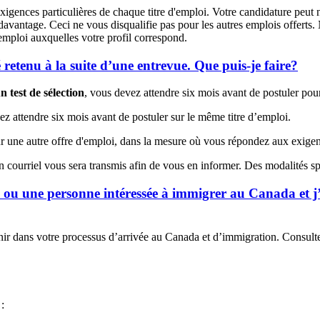
igences particulières de chaque titre d'emploi. Votre candidature peut n
davantage. Ceci ne vous disqualifie pas pour les autres emplois offerts
mploi auxquelles votre profil correspond.
é retenu à la suite d’une entrevue. Que puis-je faire?
n test de sélection
, vous devez attendre six mois avant de postuler pour
ez attendre six mois avant de postuler sur le même titre d’emploi.
r une autre offre d'emploi, dans la mesure où vous répondez aux exige
un courriel vous sera transmis afin de vous en informer. Des modalités spé
 ou une personne intéressée à immigrer au Canada et j
nir dans votre processus d’arrivée au Canada et d’immigration. Consult
: