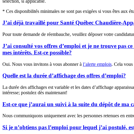
sélection, si applicable.
* Ces disponibilités minimales ne sont pas exigées si vous êtes aux étud
J’ai déjà travaillé pour Santé Québec Chaudière-Appal
Pour toute demande de réembauche, veuillez déposer votre candidature
J’ai consulté vos offres d’emploi et je ne trouve pas c
mes intérêts. Est-ce possible?
Oui. Nous vous invitons à vous abonner à
l’alerte emplois
. Cela vous 
Quelle est la durée d’affichage des offres d’emploi?
La durée des affichages est variable et les dates d’affichage apparaiss
intéresse; postulez dès maintenant!
Est-ce que j’aurai un suivi à la suite du dépôt de ma
Nous communiquons uniquement avec les personnes retenues en entrev
Si je n’obtiens pas l’emploi pour lequel j’ai postulé,