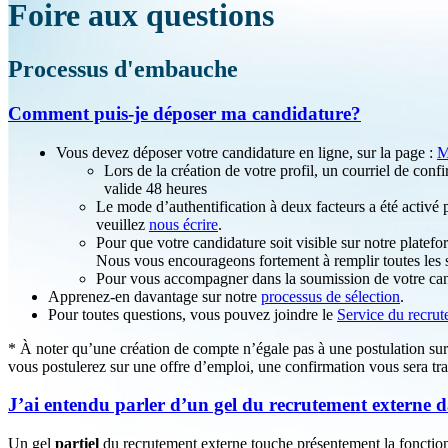
Foire aux questions
Processus d'embauche
Comment puis-je déposer ma candidature?
Vous devez déposer votre candidature en ligne, sur la page :
M
Lors de la création de votre profil, un courriel de conf
valide 48 heures
Le mode d’authentification à deux facteurs a été activé p
veuillez
nous écrire
.
Pour que votre candidature soit visible sur notre platefo
Nous vous encourageons fortement à remplir toutes les s
Pour vous accompagner dans la soumission de votre ca
Apprenez-en davantage sur notre
processus de sélection
.
Pour toutes questions, vous pouvez joindre le
Service du recru
* À noter qu’une création de compte n’égale pas à une postulation sur 
vous postulerez sur une offre d’emploi, une confirmation vous sera tra
J’ai entendu parler d’un gel du recrutement externe 
Un gel
partiel
du recrutement externe touche présentement la foncti