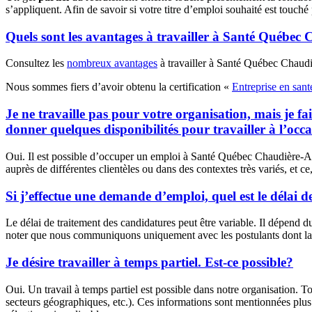
s’appliquent. Afin de savoir si votre titre d’emploi souhaité est touché 
Quels sont les avantages à travailler à Santé Québec
Consultez les
nombreux avantages
à travailler à Santé Québec Chaud
Nous sommes fiers d’avoir obtenu la certification «
Entreprise en sant
Je ne travaille pas pour votre organisation, mais je fa
donner quelques disponibilités pour travailler à l’occ
Oui. Il est possible d’occuper un emploi à Santé Québec Chaudière-Appa
auprès de différentes clientèles ou dans des contextes très variés, et c
Si j’effectue une demande d’emploi, quel est le délai 
Le délai de traitement des candidatures peut être variable. Il dépend du
noter que nous communiquons uniquement avec les postulants dont la 
Je désire travailler à temps partiel. Est-ce possible?
Oui. Un travail à temps partiel est possible dans notre organisation. T
secteurs géographiques, etc.). Ces informations sont mentionnées plus