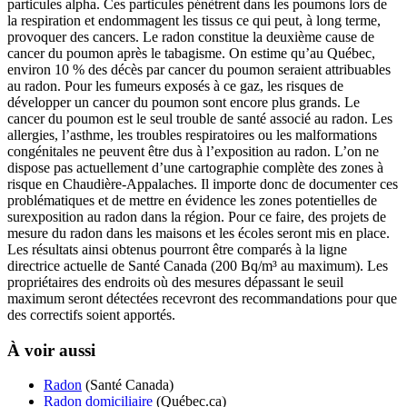
particules alpha. Ces particules pénètrent dans les poumons lors de
la respiration et endommagent les tissus ce qui peut, à long terme,
provoquer des cancers. Le radon constitue la deuxième cause de
cancer du poumon après le tabagisme. On estime qu’au Québec,
environ 10 % des décès par cancer du poumon seraient attribuables
au radon. Pour les fumeurs exposés à ce gaz, les risques de
développer un cancer du poumon sont encore plus grands. Le
cancer du poumon est le seul trouble de santé associé au radon. Les
allergies, l’asthme, les troubles respiratoires ou les malformations
congénitales ne peuvent être dus à l’exposition au radon. L’on ne
dispose pas actuellement d’une cartographie complète des zones à
risque en Chaudière-Appalaches. Il importe donc de documenter ces
problématiques et de mettre en évidence les zones potentielles de
surexposition au radon dans la région. Pour ce faire, des projets de
mesure du radon dans les maisons et les écoles seront mis en place.
Les résultats ainsi obtenus pourront être comparés à la ligne
directrice actuelle de Santé Canada (200 Bq/m³ au maximum). Les
propriétaires des endroits où des mesures dépassant le seuil
maximum seront détectées recevront des recommandations pour que
des correctifs soient apportés.
À voir aussi
Radon
(Santé Canada)
Radon domiciliaire
(Québec.ca)