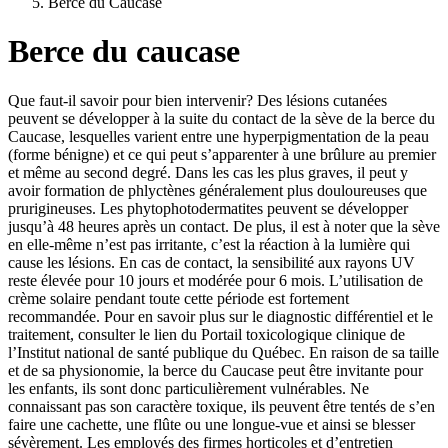
Berce du Caucase
Berce du caucase
Que faut-il savoir pour bien intervenir? Des lésions cutanées
peuvent se développer à la suite du contact de la sève de la berce du
Caucase, lesquelles varient entre une hyperpigmentation de la peau
(forme bénigne) et ce qui peut s’apparenter à une brûlure au premier
et même au second degré. Dans les cas les plus graves, il peut y
avoir formation de phlyctènes généralement plus douloureuses que
prurigineuses. Les phytophotodermatites peuvent se développer
jusqu’à 48 heures après un contact. De plus, il est à noter que la sève
en elle-même n’est pas irritante, c’est la réaction à la lumière qui
cause les lésions. En cas de contact, la sensibilité aux rayons UV
reste élevée pour 10 jours et modérée pour 6 mois. L’utilisation de
crème solaire pendant toute cette période est fortement
recommandée. Pour en savoir plus sur le diagnostic différentiel et le
traitement, consulter le lien du Portail toxicologique clinique de
l’Institut national de santé publique du Québec. En raison de sa taille
et de sa physionomie, la berce du Caucase peut être invitante pour
les enfants, ils sont donc particulièrement vulnérables. Ne
connaissant pas son caractère toxique, ils peuvent être tentés de s’en
faire une cachette, une flûte ou une longue-vue et ainsi se blesser
sévèrement. Les employés des firmes horticoles et d’entretien