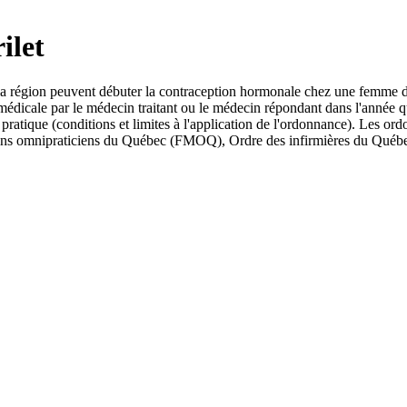
ilet
 la région peuvent débuter la contraception hormonale chez une femme d
rge médicale par le médecin traitant ou le médecin répondant dans l'année 
ratique (conditions et limites à l'application de l'ordonnance). Les or
decins omnipraticiens du Québec (FMOQ), Ordre des infirmières du Qu