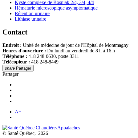
Kyste complexe de Bosniak 2/4, 3/4, 4/4
Hématurie microscopique asymptomatique
Rétention urinaire
Lithiase urinaire
Contact
Endroit :
Unité de médecine de jour de l'Hôpital de Montmagny
Heures d'ouverture :
Du lundi au vendredi de 8 h à 16 h
Téléphone :
418 248-0630, poste 3311
Télécopieur :
418 248-8449
share
Partager
Partager
A+
© Santé Québec, 2026