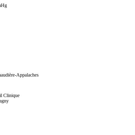
mmHg
haudière-Appalaches
il Clinique
magny