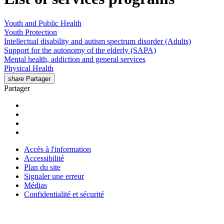
Youth and Public Health
Youth Protection
Intellectual disability and autism spectrum disorder (Adults)
Support for the autonomy of the elderly (SAPA)
Mental health, addiction and general services
Physical Health
share
Partager
Partager
Accès à l'information
Accessibilité
Plan du site
Signaler une erreur
Médias
Confidentialité et sécurité