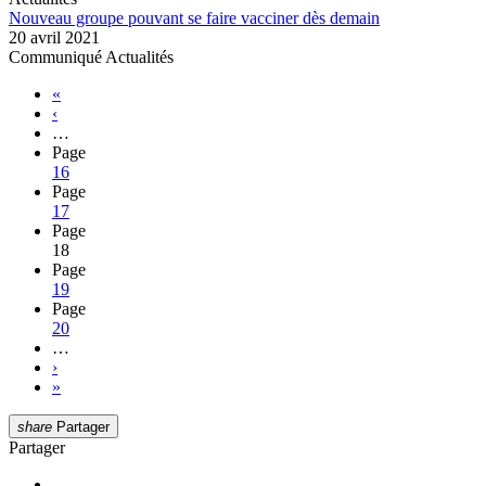
Nouveau groupe pouvant se faire vacciner dès demain
20 avril 2021
Communiqué Actualités
«
‹
…
Page
16
Page
17
Page
18
Page
19
Page
20
…
›
»
share
Partager
Partager