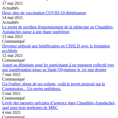
17 mai 2021
Actualités
Deux sites de vaccination COVID-19 déménagent
14 mai 2021
Actualités
Le projet de pavillon d'enseignement de la médecine en Chaudière-
Appalaches passe à une étape supérieure
13 mai 2021
Communiqué
Devenez préposé aux bénéficiaires en CHSLD avec la formation
accélérée
12 mai 2021
Communiqué
Appel au dépistage pour les participants à un transport collectif vers
une manifestation tenue au Stade Olympique le 1er mai dernier
7 mai 2021
Communiqué
Un Québec digne de ses enfants, voilà le projet proposé par la
Commission... Un projet ambitieux.
5 mai 2021
Communiqué
Levée des mesures spéciales d’urgence dans Chaudière-Appalaches,
sauf pour trois territoires de MRC
4 mai 2021
Communiqué