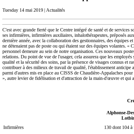
Tuesday
14 mai 2019
| Actualités
C'est avec grande fierté que le Centre intégré de santé et de servic
ses infirmières, infirmières auxiliaires, inhalothérapeutes, préposés a
dernière année, avec la collaboration des gestionnaires, des équipes et
ne détenaient pas de poste ou qui étaient sur des équipes volantes. « 
personnel demeure au sein de notre organisation. Ces nouveaux postes de
relations. Du point de vue de l'usager, cela assurera que les employés s
qualité et la sécurité des soins, par la présence de visages connus e
contribuer à des milieux de travail de qualité, l'établissement anticip
parmi d'autres mis en place au CISSS de Chaudière-Appalaches pour con
», autre levier de fidélisation et d'attraction de la main-d'œuvre et qui a
Cré
Alphonse-Des
Lotbin
Infirmières
130 dont 104 à