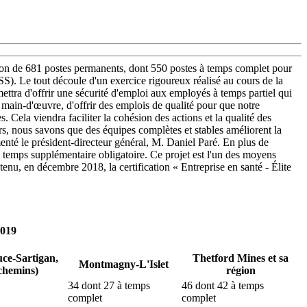
tion de 681 postes permanents, dont 550 postes à temps complet pour
SSS). Le tout découle d'un exercice rigoureux réalisé au cours de la
mettra d'offrir une sécurité d'emploi aux employés à temps partiel qui
e main-d'œuvre, d'offrir des emplois de qualité pour que notre
 Cela viendra faciliter la cohésion des actions et la qualité des
eurs, nous savons que des équipes complètes et stables améliorent la
nté le président-directeur général, M. Daniel Paré. En plus de
le temps supplémentaire obligatoire. Ce projet est l'un des moyens
u, en décembre 2018, la certification « Entreprise en santé - Élite
2019
ce-Sartigan,
Thetford Mines et sa
Montmagny-L'Islet
chemins)
région
34 dont 27 à temps
46 dont 42 à temps
complet
complet