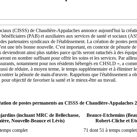
es sociaux (CISSS) de Chaudière-Appalaches annonce aujourd'hui la créa
ux bénéficiaires (PAB) et auxiliaires aux services de santé et sociaux (A
 des partenaires syndicaux de l'établissement. La création de postes per
C'est une très bonne nouvelle. C'est important, en contexte de pénurie d
viendront ainsi plus stables parce qu'ils seront rattachés à des équipes.
eront en nombre suffisant pour offrir les soins et les services. Par aill
t rassurants, notamment pour nos résidents hébergés en CHSLD », a comme
e aussi de réduire, à moyen terme, le temps supplémentaire et à éliminer 
trer la pénurie de main-d'œuvre. Rappelons que l'établissement a obten
 pour objectif de favoriser la santé et le mieux-être au travail.
ation de postes permanents au CISSS de Chaudière-Appalaches 
jardins (incluant MRC de Bellechasse,
Beauce-Etchemins (Beau
ière, Nouvelle-Beauce et Lévis)
Robert-Cliche et Et
 temps complet
71 dont 51 à temps complet