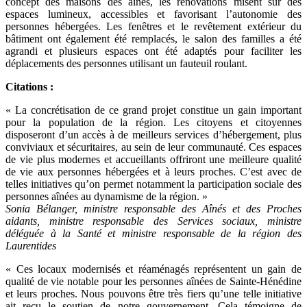
concept des maisons des aînés, les rénovations misent sur des
espaces lumineux, accessibles et favorisant l’autonomie des
personnes hébergées. Les fenêtres et le revêtement extérieur du
bâtiment ont également été remplacés, le salon des familles a été
agrandi et plusieurs espaces ont été adaptés pour faciliter les
déplacements des personnes utilisant un fauteuil roulant.
Citations :
« La concrétisation de ce grand projet constitue un gain important
pour la population de la région. Les citoyens et citoyennes
disposeront d’un accès à de meilleurs services d’hébergement, plus
conviviaux et sécuritaires, au sein de leur communauté. Ces espaces
de vie plus modernes et accueillants offriront une meilleure qualité
de vie aux personnes hébergées et à leurs proches. C’est avec de
telles initiatives qu’on permet notamment la participation sociale des
personnes aînées au dynamisme de la région. »
Sonia Bélanger, ministre responsable des Aînés et des Proches
aidants, ministre responsable des Services sociaux, ministre
déléguée à la Santé et ministre responsable de la région des
Laurentides
« Ces locaux modernisés et réaménagés représentent un gain de
qualité de vie notable pour les personnes aînées de Sainte-Hénédine
et leurs proches. Nous pouvons être très fiers qu’une telle initiative
ait reçu le soutien de notre gouvernement. Cela témoigne de