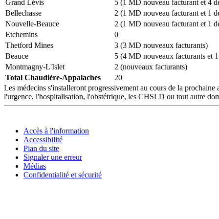
Grand Lévis
5 (1 MD nouveau facturant et 4 dé
Bellechasse
2 (1 MD nouveau facturant et 1 dé
Nouvelle-Beauce
2 (1 MD nouveau facturant et 1 dé
Etchemins
0
Thetford Mines
3 (3 MD nouveaux facturants)
Beauce
5 (4 MD nouveaux facturants et 1 
Montmagny-L'Islet
2 (nouveaux facturants)
Total Chaudière-Appalaches
20
Les médecins s'installeront progressivement au cours de la prochaine an
l'urgence, l'hospitalisation, l'obstétrique, les CHSLD ou tout autre do
Accès à l'information
Accessibilité
Plan du site
Signaler une erreur
Médias
Confidentialité et sécurité