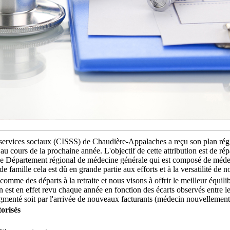
 services sociaux (CISSS) de Chaudière-Appalaches a reçu son plan régio
 au cours de la prochaine année. L'objectif de cette attribution est de ré
par le Département régional de médecine générale qui est composé de mé
amille cela est dû en grande partie aux efforts et à la versatilité de n
 comme des départs à la retraite et nous visons à offrir le meilleur équi
st en effet revu chaque année en fonction des écarts observés entre les 
augmenté soit par l'arrivée de nouveaux facturants (médecin nouvellemen
orisés