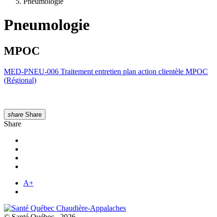
Pneumologie
Pneumologie
MPOC
MED-PNEU-006 Traitement entretien plan action clientèle MPOC
(Régional)
share
Share
Share
A+
© Santé Québec, 2026