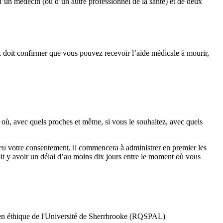
 d’un médecin (ou d’un autre professionnel de la santé) et de deux
 doit confirmer que vous pouvez recevoir l’aide médicale à mourir,
 où, avec quels proches et même, si vous le souhaitez, avec quels
eu votre consentement, il commencera à administrer en premier les
oit y avoir un délai d’au moins dix jours entre le moment où vous
r en éthique de l'Université de Sherrbrooke (RQSPAL)