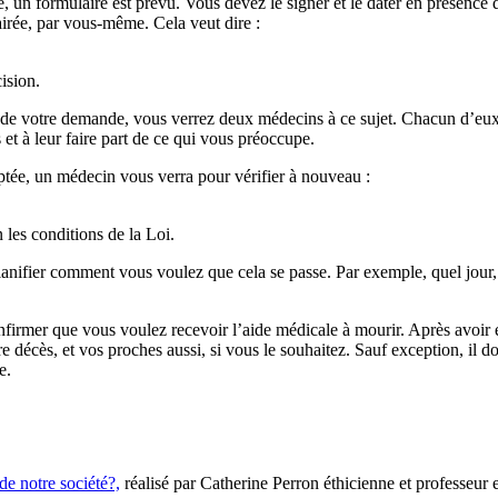
, un formulaire est prévu. Vous devez le signer et le dater en présence
airée, par vous-même. Cela veut dire :
ision.
e de votre demande, vous verrez deux médecins à ce sujet. Chacun d’eux
 et à leur faire part de ce qui vous préoccupe.
tée, un médecin vous verra pour vérifier à nouveau :
 les conditions de la Loi.
lanifier comment vous voulez que cela se passe. Par exemple, quel jour,
irmer que vous voulez recevoir l’aide médicale à mourir. Après avoir 
e décès, et vos proches aussi, si vous le souhaitez. Sauf exception, il d
e.
de notre société?,
réalisé par Catherine Perron éthicienne et professeu