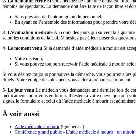
2- La demande écrite
Si vous décidez de faire une demande officielle
témoins indépendants. La demande doit être faite de façon libre et écl
Sans pression de l’entourage ou du personnel;
En ayant eu l’ensemble des informations pour prendre votre déc
3- L’évaluation médicale
Au cours des jours qui suivent la signatur
selon les conditions de la Loi. N’hésitez pas à leur poser des questions
4- Le moment venu
Si la demande d’aide médicale à mourir est accep
Votre décision;
Si vous pouvez toujours recevoir l’aide médicale à mourir, selon
Si vous désirez toujours poursuivre la démarche, vous pourrez alors p
rituels. Votre équipe de soins peut vous aider à préparer ce moment.
5- Le jour venu
Le médecin vous demandera une dernière fois de conf
médicaments pour vous endormir. Il restera à votre chevet jusqu’à votr
signez le formulaire et celui où l’aide médicale à mourir est administré
À voir aussi
Aide médicale à mourir
(Québec.ca)
Conférence grand public - L'aide médicale à mourir : un miroir 