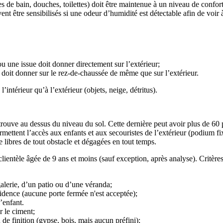
es de bain, douches, toilettes) doit être maintenue à un niveau de confort 
nt être sensibilisés si une odeur d’humidité est détectable afin de voir 
 une issue doit donner directement sur l’extérieur;
 doit donner sur le rez-de-chaussée de même que sur l’extérieur.
’intérieur qu’à l’extérieur (objets, neige, détritus).
trouve au dessus du niveau du sol. Cette dernière peut avoir plus de 60 
ttent l’accès aux enfants et aux secouristes de l’extérieur (podium fixe,
e libres de tout obstacle et dégagées en tout temps.
ientèle âgée de 9 ans et moins (sauf exception, après analyse). Critères
alerie, d’un patio ou d’une véranda;
sidence (aucune porte fermée n'est acceptée);
’enfant.
r le ciment;
e finition (gypse, bois, mais aucun préfini);