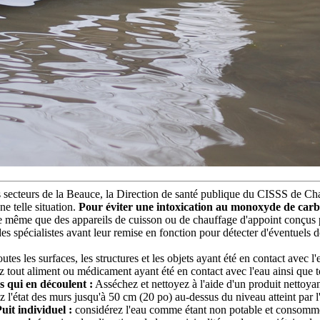
s secteurs de la Beauce, la Direction de santé publique du CISSS de Cha
e telle situation.
Pour éviter une intoxication au monoxyde de carb
 même que des appareils de cuisson ou de chauffage d'appoint conçus p
ar des spécialistes avant leur remise en fonction pour détecter d'éventue
s les surfaces, les structures et les objets ayant été en contact avec l'
 tout aliment ou médicament ayant été en contact avec l'eau ainsi que tou
s qui en découlent :
Asséchez et nettoyez à l'aide d'un produit nettoyan
 l'état des murs jusqu'à 50 cm (20 po) au‑dessus du niveau atteint par l
uit individuel :
considérez l'eau comme étant non potable et consommez 