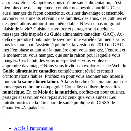
au mieux-être.
Rappelons-nous qu’une saine alimentation, c’est
bien plus que de simplement combler nos besoins nutritifs. C’est
aussi manger de façon consciente, cuisiner davantage et ensemble,
savourer les aliments et réunir des familles, des amis, des cultures et
des générations autour d’une même table. N’est-ce pas un grand
plaisir de la vie? Cuisiner, savourer et partager sont quelques
messages clés inspirés du Guide alimentaire canadien (GAC). Au-
delà de prendre l’habitude de savourer une variété d’aliments sains
tous les jours par l’assiette équilibrée, la version de 2019 du GAC
met l’emphase autant sur la manière dont vous mangez, l’endroit et
le moment où vous mangez, que sur la raison pour laquelle vous
mangez. Ces habitudes vous interpellent et vous voulez en
apprendre davantage? Nous vous invitons à explorer le site Web du
Guide alimentaire canadien
complètement révisé et rempli
d’informations fiables. Profitez-en pour vous abonner aux mises à
jour sur
la saine alimentation
.
À la recherche d’inspiration pour de
bons repas en bonne compagnie? Consultez ce
livre de recettes
numérique
. En ce
Mois de la nutrition
, profitez-en pour cuisiner,
partager et savourer vos repas avec ceux que vous aimez! Les
nutritionnistes de la Direction de santé publique du CISSS de
Chaudière-Appalaches
Accès à l'information