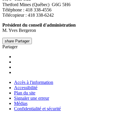
Thetford Mines (Québec) G6G 5H6
Téléphone : 418 338-4556
Télécopieur : 418 338-6242
Président du conseil d'administration
M. Yves Bergeron
share
Partager
Partager
Accès à l'information
Accessibilité
Plan du site
Signaler une erreur
Médias
Confidentialité et sécurité