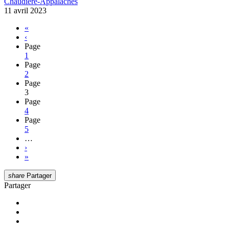
Chaudière-Appalaches
11 avril 2023
«
‹
Page
1
Page
2
Page
3
Page
4
Page
5
…
›
»
share
Partager
Partager