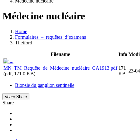
Médecine nucléaire
Médecine nucléaire
Home
Formulaires_–_requêtes_d’examens
Thetford
Filename
Info
Modi
..
MN_TM_Requête_de_Médecine_nucléaire_CA1913.pdf
171
23-04
(pdf, 171.0 KB)
KB
Biopsie du ganglion sentinelle
share
Share
Share