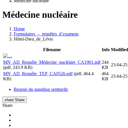
Médecine nucléaire
Médecine nucléaire
Home
Formulaires_–_requêtes_d’examens
Hôtel-Dieu_de_Lévis
Filename
Info
Modifie
..
MN_AD_Requête_Médecine_nucléaire_CA1901.pdf
244
23-04-25
(pdf, 243.9 KB)
KB
MN_AD_Requête_TEP_CA0526.pdf
(pdf, 464.4
464
23-04-25
KB)
KB
Biopsie du ganglion sentinelle
share
Share
Share