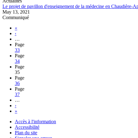
Actualités
Le projet de pavillon d'enseignement de la médecine en Chaudière-Ap
May 13, 2021
Communiqué
«
‹
…
Page
33
Page
34
Page
35
Page
36
Page
37
…
›
»
Accès à l'information
Accessibilité
Plan du site